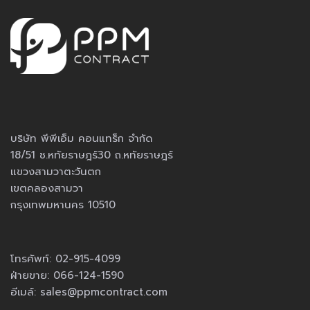
บริษัท พีพีเอ็ม คอนแทร็ก จำกัด
18/51 ซ.หทัยราษฎร์30 ถ.หทัยราษฎร์
แขวงสามวาตะวันตก
เขตคลองสามวา
กรุงเทพมหานคร 10510
โทรศัพท์:
02-915-4099
ฝ่ายขาย:
066-124-1590
อีเมล์:
sales@ppmcontract.com